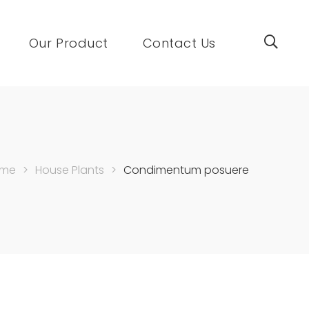
Our Product
Contact Us
me
>
House Plants
>
Condimentum posuere