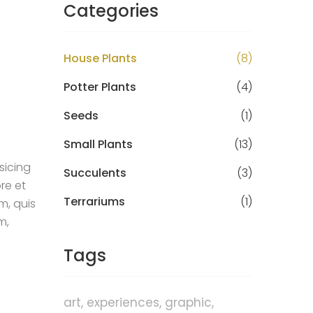
Categories
House Plants
(8)
Potter Plants
(4)
Seeds
(1)
Small Plants
(13)
sicing
Succulents
(3)
re et
Terrariums
(1)
m, quis
m,
Tags
art
experiences
graphic