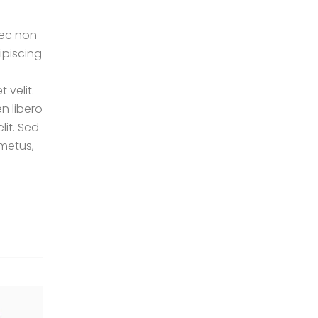
nec non
ipiscing
 velit.
n libero
it. Sed
 metus,