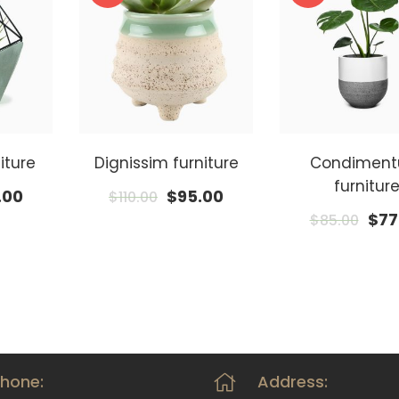
iture
Dignissim furniture
Condimen
furnitur
.00
$
95.00
$
110.00
$
77
$
85.00
hone:
Address: