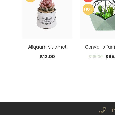
HOT
Aliquam sit amet
Convallis furn
$
12.00
$
95
$
115.00
P