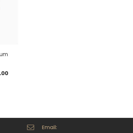
tum
e
.00
Email: