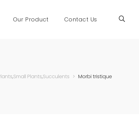
Our Product
Contact Us
lants
,
Small Plants
,
Succulents
>
Morbi tristique