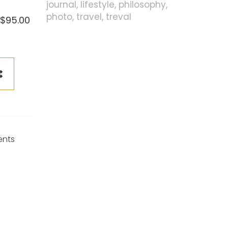
journal
lifestyle
philosophy
photo
travel
treval
$
95.00
ents