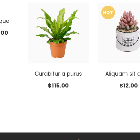
HOT
eque
.00
Curabitur a purus
Aliquam sit
$
115.00
$
12.00