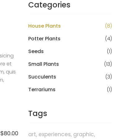
Categories
House Plants
(8)
Potter Plants
(4)
Seeds
(1)
sicing
re et
Small Plants
(13)
m, quis
Succulents
(3)
m,
Terrariums
(1)
Tags
$
80.00
art
experiences
graphic