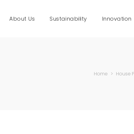
About Us
Sustainability
Innovation
Home
>
House P