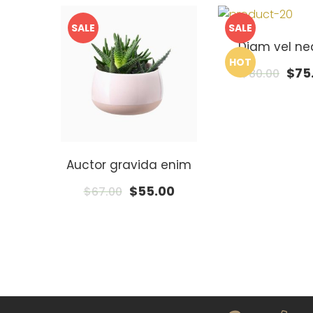
SALE
SALE
Diam vel n
HOT
$
75
$
80.00
Auctor gravida enim
$
55.00
$
67.00