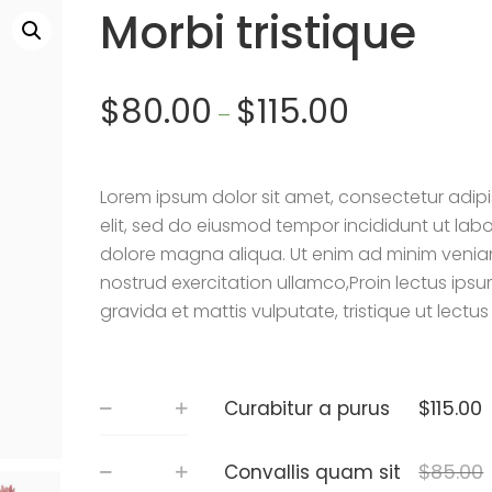
Morbi tristique
$
80.00
$
115.00
–
Lorem ipsum dolor sit amet, consectetur adipi
elit, sed do eiusmod tempor incididunt ut labo
dolore magna aliqua. Ut enim ad minim venia
nostrud exercitation ullamco,Proin lectus ipsu
gravida et mattis vulputate, tristique ut lectus
$
115.00
Curabitur a purus
$
85.00
Convallis quam sit