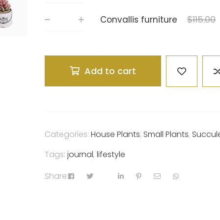
$
115.00
Convallis furniture
Add to cart
Categories:
House Plants
,
Small Plants
,
Succul
Tags:
journal
,
lifestyle
Share: