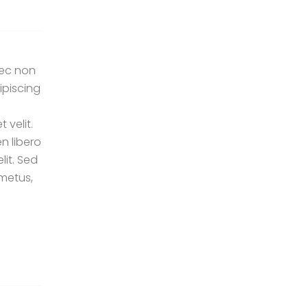
nec non
ipiscing
 velit.
n libero
it. Sed
 metus,